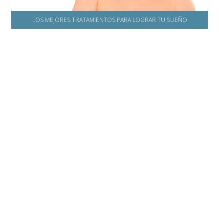
LOS MEJORES TRATAMIENTOS PARA LOGRAR TU SUEÑO
TRATAMIENTOS DE FERTILIDAD
Somos especialistas en tratamientos y
procesos de medicina reproductiva:
MEDIOS DIAGNÓSTICOS
Columnas de anexina
Espermatograma
Fragmentación del ADN
Histerosonografia